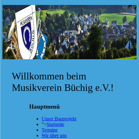
Willkommen beim
Musikverein Büchig e.V.!
Hauptmenü
Unser Bauprojekt
">
Startseite
Termine
Wir über uns