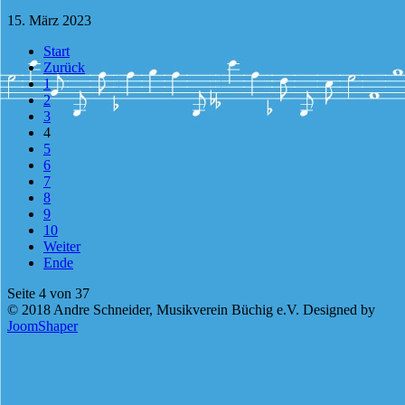
15. März 2023
Start
Zurück
1
2
3
4
5
6
7
8
9
10
Weiter
Ende
Seite 4 von 37
© 2018 Andre Schneider, Musikverein Büchig e.V. Designed by
JoomShaper