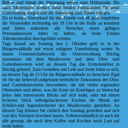
Bühne und bringt die Stimmung weiter zum Höhepunkt. Bis
nach Mitternacht werden diese beiden Formationen für beste
Unterhaltung sorgen und die Stimmung zum Toben bringen.
Da es keinen Vorverkauf für den Eintritt von 6€ gibt, empfehlen
die Veranstalter rechtzeitig um 18 Uhr in die Halle zu kommen
und bitten außerdem alle Besucher, einen gültigen
Personalausweis dabei zu haben, da beim Einlass
Alterskontrollen durchgeführt werden.
Tags darauf, am Sonntag den 1. Oktober geht es in der
Bürgerwaldhalle mit etwas ruhigerer Unterhaltung weiter: In
einem Gemeinschaftswerk der Ortsverwaltung Büchig
zusammen mit dem Musikverein und dem Obst- und
Gartenbauverein wird an diesem Tag das Erntedankfest in
Büchig gefeiert. Zum Genießen mit Leib und Seele lohnt es sich,
an diesem Tag ab 15 Uhr die Bürgerwaldhalle zu besuchen: Egal
ob Sie die liebevoll aufgebaute herbstliche Dekoration des Obst-
und Gartenbauvereins bewundern, die mit vielen regionalen
Obstsorten und allem, was die Ernte im Kraichgau zu bieten hat
jedes Jahr interessierte Blicke auf sich lenkt, oder mit einem
leckeren Stück selbstgebackenem Kuchen die Musik der
Schüler-und Jugendorchester des Musikvereins genießen: An
diesem Tag können Sie einfach den Sonntag genießen und sich
von den Vereinen bewirten lassen. Selbstverständlich ist auch für
alle gesorgt, die nach dem Kaffee und Kuchen noch Lust auf
mehr haben.