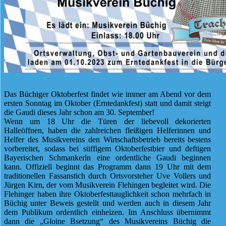
Das Büchiger Oktoberfest findet wie immer am Abend vor dem
ersten Sonntag im Oktober (Erntedankfest) statt und damit steigt
die Gaudi dieses Jahr schon am 30. September!
Wenn um 18 Uhr die Türen der liebevoll dekorierten
Halleöffnen, haben die zahlreichen fleißigen Helferinnen und
Helfer des Musikvereins den Wirtschaftsbetrieb bereits bestens
vorbereitet, sodass bei süffigem Oktoberfestbier und deftigen
Bayerischen Schmankerln eine ordentliche Gaudi beginnen
kann. Offiziell beginnt das Programm dann 19 Uhr mit dem
traditionellen Fassanstich durch Ortsvorsteher Uve Vollers und
Jürgen Kirn, der vom Musikverein Flehingen begleitet wird. Die
Flehinger haben ihre Oktoberfesttauglichkeit schon mehrfach in
Büchig unter Beweis gestellt und werden auch in diesem Jahr
dem Publikum ordentlich einheizen. Im Anschluss übernimmt
dann die „Gloine Bsetzung“ des Musikvereins Büchig die