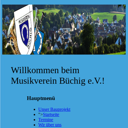
Willkommen beim
Musikverein Büchig e.V.!
Hauptmenü
Unser Bauprojekt
">
Startseite
Termine
Wir über uns