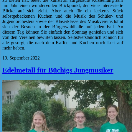
zu bieten hat, bietet die kunstvoll aufgebaute Ausstellung Jahr
um Jahr einen wundervollen Blickpunkt, der viele interessierte
Blicke auf sich zieht. Aber auch für ein leckeres Stück
selbstgebackenen Kuchen und die Musik des Schüler- und
Jugendorchesters sowie der Bläserklasse des Musikvereins lohnt
sich der Besuch in der Bürgerwaldhalle auf jeden Fall. An
diesem Tag können Sie einfach den Sonntag genießen und sich
von den Vereinen bewirten lassen. Selbstverständlich ist auch für
alle gesorgt, die nach dem Kaffee und Kuchen noch Lust auf
mehr haben.
19. September 2022
Edelmetall für Büchigs Jungmusiker