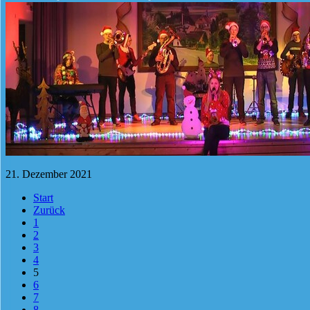
21. Dezember 2021
Start
Zurück
1
2
3
4
5
6
7
8