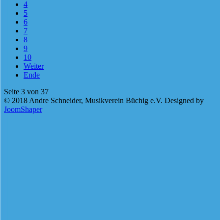
4
5
6
7
8
9
10
Weiter
Ende
Seite 3 von 37
© 2018 Andre Schneider, Musikverein Büchig e.V. Designed by
JoomShaper