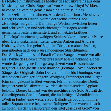
Es folgte ein instrumentales Medley des Musikvereins aus dem
Musical „Jesus Christ Superstar“ von Andrew Lloyd Webber,
bevor beide Vereine gemeinsam eine Zeitreise in das
Barockzeitalter unternahmen. Aus dem Oratorium „Messias“ von
Georg Friedrich Händel wurde der weltbekannte Chor
„Halleluja“ aufgeführt. Der häufige Wechsel zwischen leisen
und sehr kräftigen und vielschichtigen Passagen wurde
gemeinsam bestens gemeistert, und ein letztes kräftiges
„Halleluja“ zu einem gewaltigen Schlussakkord leitete zur Pause
über. Die musikalischen Leiter Carolin Antoni und Andreas
Kubatov, die sich regelmäßig beim Dirigieren abwechselten,
präsentierten nach der Pause modernere Stilrichtungen.
Das Stück „Conquest of Paradise“ von Vangelis wurde vor allem
als Hymne des Boxweltmeisters Henry Maske bekannt. Dabei
wurde der getragene Chorgesang dezent vom Blasorchester
begleitet. Es folgte die Liebesballade „Perhaps Love“, wobei die
Sänger des Originals, John Denver und Placido Domingo, von
den beiden Büchiger Sängern Wolfgang Effenberger und Jürgen
Kirn sehr gekonnt imitiert wurden. Für ihr emotionales Duett,
begleitet vom Musikverein, wurden sie mit tosendem Applaus
belohnt. Ebenso brilliant war der anschließende Solo-Auftritt der
Chordirigentin Carolin Antoni, die im farbigen Abendkleid mit
„Welt in Farbe“ eine weitere Pop-Ballade darbot und mit ihrer
tollen Sopranstimme begeisterte. Ruhigere Töne waren danach
zu hören, als der Gesangverein den Titel „Fields of Gold“ von