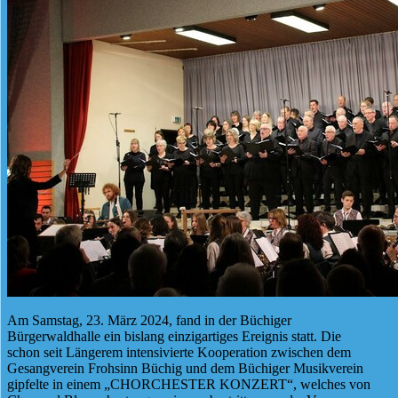
Am Samstag, 23. März 2024, fand in der Büchiger
Bürgerwaldhalle ein bislang einzigartiges Ereignis statt. Die
schon seit Längerem intensivierte Kooperation zwischen dem
Gesangverein Frohsinn Büchig und dem Büchiger Musikverein
gipfelte in einem „CHORCHESTER KONZERT“, welches von