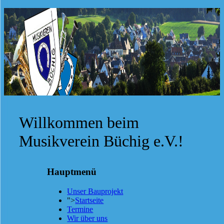
Willkommen beim
Musikverein Büchig e.V.!
Hauptmenü
Unser Bauprojekt
">
Startseite
Termine
Wir über uns