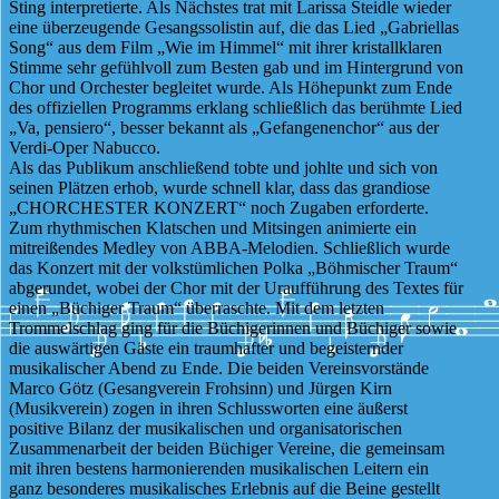
Sting interpretierte. Als Nächstes trat mit Larissa Steidle wieder
eine überzeugende Gesangssolistin auf, die das Lied „Gabriellas
Song“ aus dem Film „Wie im Himmel“ mit ihrer kristallklaren
Stimme sehr gefühlvoll zum Besten gab und im Hintergrund von
Chor und Orchester begleitet wurde. Als Höhepunkt zum Ende
des offiziellen Programms erklang schließlich das berühmte Lied
„Va, pensiero“, besser bekannt als „Gefangenenchor“ aus der
Verdi-Oper Nabucco.
Als das Publikum anschließend tobte und johlte und sich von
seinen Plätzen erhob, wurde schnell klar, dass das grandiose
„CHORCHESTER KONZERT“ noch Zugaben erforderte.
Zum rhythmischen Klatschen und Mitsingen animierte ein
mitreißendes Medley von ABBA-Melodien. Schließlich wurde
das Konzert mit der volkstümlichen Polka „Böhmischer Traum“
abgerundet, wobei der Chor mit der Uraufführung des Textes für
einen „Büchiger Traum“ überraschte. Mit dem letzten
Trommelschlag ging für die Büchigerinnen und Büchiger sowie
die auswärtigen Gäste ein traumhafter und begeisternder
musikalischer Abend zu Ende. Die beiden Vereinsvorstände
Marco Götz (Gesangverein Frohsinn) und Jürgen Kirn
(Musikverein) zogen in ihren Schlussworten eine äußerst
positive Bilanz der musikalischen und organisatorischen
Zusammenarbeit der beiden Büchiger Vereine, die gemeinsam
mit ihren bestens harmonierenden musikalischen Leitern ein
ganz besonderes musikalisches Erlebnis auf die Beine gestellt