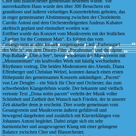
Chor und Blasorchester gemeinsam bestritten wurde. Vor
ausverkauftem Haus wurde den über 300 Besuchern ein
grandioses und äußerst vielseitiges Konzerterlebnis geboten, das
in enger gemeinsamer Abstimmung zwischen der Chorleiterin
Carolin Antoni und dem Orchesterdirigenten Andreas Kubatov
akribisch geplant und einstudiert worden war.
Eröffnet wurde das Konzert vom Musikverein mit der festlichen
„Fanfare for the Common Man“. Es folgten das vom
Gesangverein ausdrucksstark vorgetragene Lied „Farbenspiel
des Winds“ aus dem Disney-Film „Pocahontas“ und die alpine
Pop-Ballade „Übern See“, bevor wiederum der Musikverein mit
„Monumentum“ ein kraftvolles Werk mit häufig wechselnden
Rhythmen vortrug. Die beiden Moderatoren des Abends, Diana
Effenberger und Christian Welzel, konnten danach einen ersten
Höhepunkt des gemeinsamen Konzerts ankündigen: „Pacem“
von Lee Dengler – ein Stück für Chor und Orchester, das zum
schwebenden Klangerlebnis wurde. Der bekannte und vielfach
vertonte Text „Dona nobis pacem“ verleiht der Musik voller
Schönheit und Zartheit den Wunsch nach Frieden, der in unserer
Zeit aktueller denn je erscheint. Dies wurde gemeinsam vom
Gesangverein und Musikverein äußerst gefühlvoll und
bewegend dargeboten und zusätzlich mit Klavierklängen von
Johannes Antoni begleitet. Dabei zeigte sich ein sehr
harmonischer und ausgewogener Klang mit einer gelungene
Balance zwischen Chor und Blasorchester.