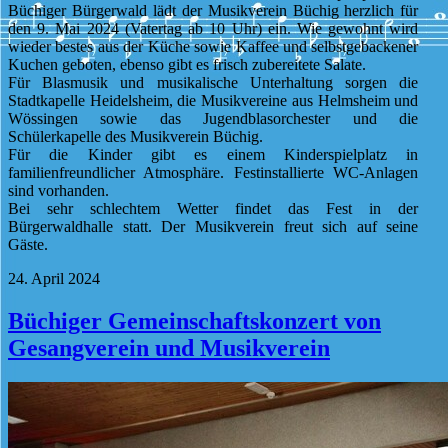
Büchiger Bürgerwald lädt der Musikverein Büchig herzlich für
den 9. Mai 2024 (Vatertag ab 10 Uhr) ein. Wie gewohnt wird
wieder bestes aus der Küche sowie Kaffee und selbstgebackener
Kuchen geboten, ebenso gibt es frisch zubereitete Salate.
Für Blasmusik und musikalische Unterhaltung sorgen die
Stadtkapelle Heidelsheim, die Musikvereine aus Helmsheim und
Wössingen sowie das Jugendblasorchester und die
Schülerkapelle des Musikverein Büchig.
Für die Kinder gibt es einem Kinderspielplatz in
familienfreundlicher Atmosphäre. Festinstallierte WC-Anlagen
sind vorhanden.
Bei sehr schlechtem Wetter findet das Fest in der
Bürgerwaldhalle statt. Der Musikverein freut sich auf seine
Gäste.
24. April 2024
Büchiger Gemeinschaftskonzert von
Gesangverein und Musikverein