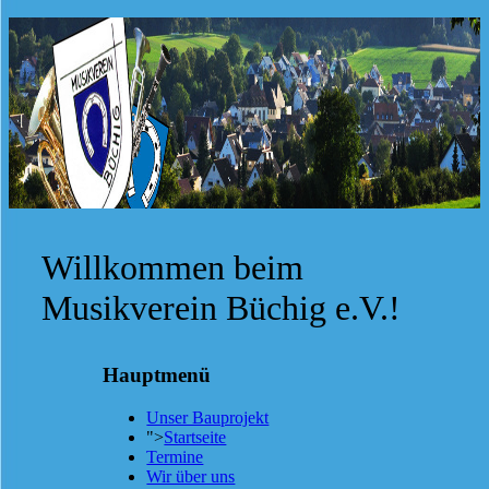
Willkommen beim
Musikverein Büchig e.V.!
Hauptmenü
Unser Bauprojekt
">
Startseite
Termine
Wir über uns