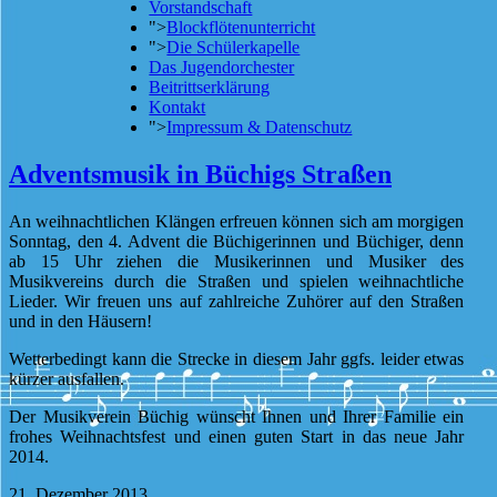
Vorstandschaft
">
Blockflötenunterricht
">
Die Schülerkapelle
Das Jugendorchester
Beitrittserklärung
Kontakt
">
Impressum & Datenschutz
Adventsmusik in Büchigs Straßen
An weihnachtlichen Klängen erfreuen können sich am morgigen
Sonntag, den 4. Advent die Büchigerinnen und Büchiger, denn
ab 15 Uhr ziehen die Musikerinnen und Musiker des
Musikvereins durch die Straßen und spielen weihnachtliche
Lieder. Wir freuen uns auf zahlreiche Zuhörer auf den Straßen
und in den Häusern!
Wetterbedingt kann die Strecke in diesem Jahr ggfs. leider etwas
kürzer ausfallen.
Der Musikverein Büchig wünscht Ihnen und Ihrer Familie ein
frohes Weihnachtsfest und einen guten Start in das neue Jahr
2014.
21. Dezember 2013