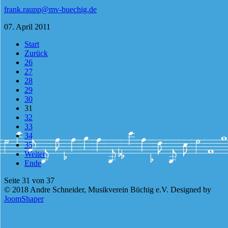
frank.raupp@mv-buechig.de
07. April 2011
Start
Zurück
26
27
28
29
30
31
32
33
34
35
Weiter
Ende
Seite 31 von 37
© 2018 Andre Schneider, Musikverein Büchig e.V. Designed by
JoomShaper