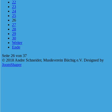
22
23
24
25
26
27
28
29
30
Weiter
Ende
Seite 26 von 37
© 2018 Andre Schneider, Musikverein Büchig e.V. Designed by
JoomShaper