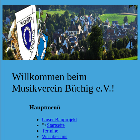
Willkommen beim
Musikverein Büchig e.V.!
Hauptmenü
Unser Bauprojekt
">
Startseite
Termine
Wir über uns