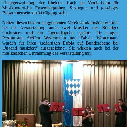
Einliegerwohnung der Eheleute Rach als Vereinsheim für
Musikunterricht, Ensembleproben, Sitzungen und geselliges
Beisammensein zur Verfügung steht.
Neben diesen beiden langgedienten Vereinsfunktionären wurden
bei der Veranstaltung auch zwei Musiker des Büchiger
Orchesters und der Jugendkapelle geehrt: Die jungen
Posaunisten Steffen Westermann und Fabian Westermann
wurden für ihren großartigen Erfolg auf Bundesebene bei
„Jugend musiziert“ ausgezeichnet. Sie wirkten auch bei der
musikalischen Umrahmung der Veranstaltung mit.