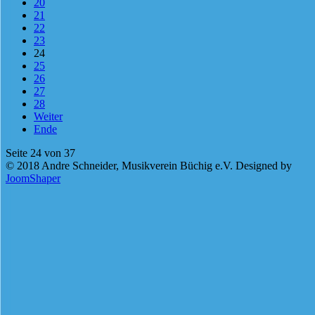
20
21
22
23
24
25
26
27
28
Weiter
Ende
Seite 24 von 37
© 2018 Andre Schneider, Musikverein Büchig e.V. Designed by
JoomShaper