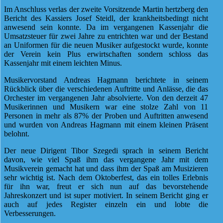
Im Anschluss verlas der zweite Vorsitzende Martin hertzberg den
Bericht des Kassiers Josef Steidl, der krankheitsbedingt nicht
anwesend sein konnte. Da im vergangenen Kassenjahr die
Umsatzsteuer für zwei Jahre zu entrichten war und der Bestand
an Uniformen für die neuen Musiker aufgestockt wurde, konnte
der Verein kein Plus erwirtschaften sondern schloss das
Kassenjahr mit einem leichten Minus.
Musikervorstand Andreas Hagmann berichtete in seinem
Rückblick über die verschiedenen Auftritte und Anlässe, die das
Orchester im vergangenen Jahr absolvierte. Von den derzeit 47
Musikerinnen und Musikern war eine stolze Zahl von 11
Personen in mehr als 87% der Proben und Auftritten anwesend
und wurden von Andreas Hagmann mit einem kleinen Präsent
belohnt.
Der neue Dirigent Tibor Szegedi sprach in seinem Bericht
davon, wie viel Spaß ihm das vergangene Jahr mit dem
Musikverein gemacht hat und dass ihm der Spaß am Musizieren
sehr wichtig ist. Nach dem Oktoberfest, das ein tolles Erlebnis
für ihn war, freut er sich nun auf das bevorstehende
Jahreskonzert und ist super motiviert. In seinem Bericht ging er
auch auf jedes Register einzeln ein und lobte die
Verbesserungen.