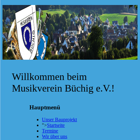
Willkommen beim
Musikverein Büchig e.V.!
Hauptmenü
Unser Bauprojekt
">
Startseite
Termine
Wir über uns