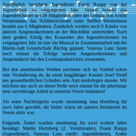
Ausführlich berichtete Jugendleiter Frank Raupp von der
Jugendarbeit im vergangenen Jahr. Aktuell besteht das
Jugendorchester aus 28 Mitgliedern unter der Leitung von Armin
Westermann, das Schülerorchester unter Steffen Westermann
besteht aus 6 Mitgliedern. Zusätzlich werden noch 9 Kinder von
aktiven Jungmusikerinnen an der Blockflöte unterrichtet. Nach
dem großen Erfolg des Konzertes des Jugendorchesters im
vergangenen Jahr ist nun ein Musical in Zusammenarbeit mit der
Martin-Judt Grundschule Büchig geplant. Vanessa Lanz fasste
noch einmal die Erfolge unserer Jungmusikerinnen und
Jungmusikern bei den Leistungsabzeichen zusammen.
Bei den anstehenden Wahlen zeichnete sich im Vorfeld schon
eine Veränderung ab, da unser langjähriger Kassier Josef Steidl
aus gesundheitlichen Gründen sein Amt niederlegen musste. Wir
möchten uns auch an dieser Stelle noch einmal für die jahrelange
stets zuverlässige Arbeit in unserem Verein bedanken!
Als seine Nachfolgerin wurde einstimmig Jana Hertzberg für
zwei Jahre gewählt, die bisher schon als passive Beisitzerin im
Verein aktiv war.
Folgende Ämter wurden einstimmig für zwei weitere Jahre
bestätigt: Martin Hertzberg (2. Vorsitzender), Frank Raupp
(Jugendleiter), Vanessa Lanz (stellv. Jugendleiterin), Andre