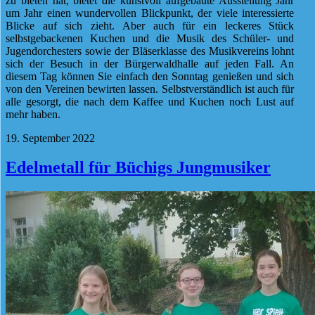
zu bieten hat, bietet die kunstvoll aufgebaute Ausstellung Jahr
um Jahr einen wundervollen Blickpunkt, der viele interessierte
Blicke auf sich zieht. Aber auch für ein leckeres Stück
selbstgebackenen Kuchen und die Musik des Schüler- und
Jugendorchesters sowie der Bläserklasse des Musikvereins lohnt
sich der Besuch in der Bürgerwaldhalle auf jeden Fall. An
diesem Tag können Sie einfach den Sonntag genießen und sich
von den Vereinen bewirten lassen. Selbstverständlich ist auch für
alle gesorgt, die nach dem Kaffee und Kuchen noch Lust auf
mehr haben.
19. September 2022
Edelmetall für Büchigs Jungmusiker