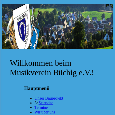
Willkommen beim
Musikverein Büchig e.V.!
Hauptmenü
Unser Bauprojekt
">
Startseite
Termine
Wir über uns