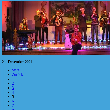
21. Dezember 2021
Start
Zurück
1
2
3
4
5
6
7
8