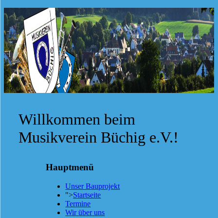
Willkommen beim
Musikverein Büchig e.V.!
Hauptmenü
Unser Bauprojekt
">
Startseite
Termine
Wir über uns