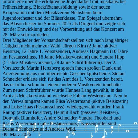
informierte über die erfolgreiche Jugendarbeit mit musikalischer
Früherziehung, Blockflötenausbildung sowie der neuen
Kooperation mit dem Musikverein Neibsheim beim
Jugendorchester und der Bläserklasse. Tim Spiegel übernahm
das Blasorchester im Sommer 2025 als Dirigent und zeigte sich
mit der Entwicklung und der Vorbereitung auf das Konzert am
28. März sehr zufrieden.
Drei Mitglieder der Vorstandschaft stellten sich nach langjähriger
Tätigkeit nicht mehr zur Wahl: Jürgen Kirn (2 Jahre aktiver
Beisitzer, 12 Jahre 1. Vorsitzender), Andreas Hagmann (10 Jahre
im Festausschuss, 16 Jahre Musikervorstand) und Sandra Hipp
(5 Jahre Musikervorstand, 28 Jahre Schriftführerin). Der 2.
Vorsitzende Martin Hertzberg sprach ihnen großen Dank und
Anerkennung aus und überreichte Geschenkgutscheine. Stefan
Schneider erklärte sich für das Amt des 1. Vorsitzenden bereit,
das er früher schon bei einem anderen Musikverein innehatte.
Zum neuen Schriftführer wurde Hannes Lang gewählt, in das
Amt als Musikervorstand wechselte Fabian Westermann. Neu in
den Verwaltungsrat kamen Elisa Westermann (aktive Beisitzerin)
und Luise Haas (Festausschuss), wiedergewählt wurden Frank
Raupp (aktiver Beisitzer), Helmut Rach (passiver Beisitzer),
Dominik Blumhofer, Andre Schneider, Sandra Theobald und
Klaus Westermann (alle Festausschuss). Kassenprüfer sind
Diana Effenberger und Andreas Wild.
09. März 2026