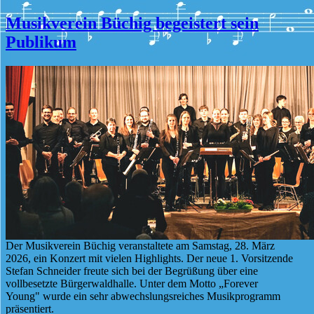
Musikverein Büchig begeistert sein
Publikum
Der Musikverein Büchig veranstaltete am Samstag, 28. März
2026, ein Konzert mit vielen Highlights. Der neue 1. Vorsitzende
Stefan Schneider freute sich bei der Begrüßung über eine
vollbesetzte Bürgerwaldhalle. Unter dem Motto „Forever
Young" wurde ein sehr abwechslungsreiches Musikprogramm
präsentiert.