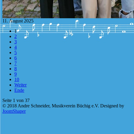
11. August 2025
1
2
3
4
5
6
7
8
9
10
Weiter
Ende
Seite 1 von 37
© 2018 Andre Schneider, Musikverein Büchig e.V. Designed by
JoomShaper