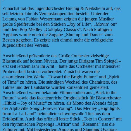
Zunächst trat das Jugendorchester Büchig & Neibsheim auf, das
seit letztem Jahr als Vereinskooperation besteht. Unter der
Leitung von Fabian Westermann zeigten die jungen Musiker
große Spielfreude bei den Stücken „Joy of Life“, „Movin‘ on“
und dem Pop-Medley „Coldplay Classics“. Nach kräftigem
Applaus wurde noch die Zugabe „Shut up and Dance“ zum
Besten gegeben. Es zeigte sich einmal mehr die erfolgreiche
Jugendarbeit des Vereins.
Anschließend präsentierte das Große Orchester vielseitige
Blasmusik auf hohem Niveau. Der junge Dirigent Tim Spiegel –
erst seit letztem Jahr im Amt – hatte das Orchester mit intensiver
Probenarbeit bestens vorbereitet. Zunächst waren die
anspruchsvollen Werke „Toward the Bright Future“ und „Spirit
of Time“ zu hören. Die ständigen Wechsel des Charakters, des
Taktes und der Lautstärke wurden konzentriert gemeistert.
Anschließend waren bekannte Filmmelodien aus „Back to the
Future“ sowie das facettenreiche Originalstück für Blasorchester
„Hibiki – Joy of Music“ zu hören, als Motto des Abends folgte
der Alphaville-Song „Forever Young“. Das Medley „Highlights
from La La Land“ beinhaltete schwungvolle Titel aus dem
Erfolgsfilm. Auch das offiziell letzte Stück „Toto in Concert“ mit
den rhythmischen Popsongs „Africa“ und „Rosanna“ riss die
Zuhörer mit. Mit begeistertem Applaus und Standing Ovations