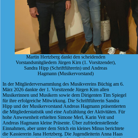
Martin Hertzberg dankt den scheidenden
Vorstandsmitgliedern Jürgen Kirn (1. Vorsitzender),
Sandra Hipp (Schriftführerin) und Andreas
Hagmann (Musikervorstand)
In der Mitgliederversammlung des Musikvereins Büchig am 6.
März 2026 dankte der 1. Vorsitzende Jürgen Kirn allen
Musikerinnen und Musikern sowie dem Dirigenten Tim Spiegel
für ihre erfolgreiche Mitwirkung. Die Schriftführerin Sandra
Hipp und der Musikervorstand Andreas Hagmann präsentierten
die Mitgliederstatistik und eine Aufzählung der Aktivitäten. Für
hohe Anwesenheit erhielten Simone Merl, Karin Veit und
Andreas Hagmann kleine Präsente. Über zufriedenstellende
Einnahmen, aber unter dem Strich ein kleines Minus berichtete
die Kassiererin Jana Hertzberg. Die Jugendleiterin Anna Haas