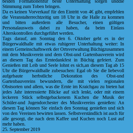
beiden Formationenfür beste Unterhaltung sorgen unddie
Stimmung zum Toben bringen.
Da es keinen Vorverkauf für den Eintritt von 4€ gibt, empfehlen
die Veranstalterrechtzeitig um 18 Uhr in die Halle zu kommen
und bitten außerdem alle Besucher, einen gültigen
Personalausweis dabei zu haben, da beim Einlass
Alterskontrollen durchgeführt werden.
Tags darauf, am Sonntag den 6. Oktober geht es in der
Bürgerwaldhalle mit etwas ruhigerer Unterhaltung weiter: In
einem Gemeinschaftswerk der Ortsverwaltung Büchigzusammen
mit dem Musikverein und dem Obst-und Gartenbauverein wird
an diesem Tag das Erntedankfest in Büchig gefeiert. Zum
Genießen mit Leib und Seele lohnt es sich,an diesem Tag ab 15
Uhr die Bürgerwaldhalle zubesuchen: Egal ob Sie die liebevoll
aufgebaute herbstliche Dekoration des Obst-und
Gartenbauvereins bewundern, die mit vielen regionalen
Obstsorten und allem, was die Ernte im Kraichgau zu bieten hat
jedes Jahr interessierte Blicke auf sich lenkt, oder mit einem
leckeren Stück selbstgebackenem Kuchen die Musik der
Schüler-und Jugendorchester des Musikvereins genießen: An
diesem Tag können Sie einfach den Sonntag genießen und sich
von den Vereinen bewirten lassen. Selbstverständlich ist auch für
alle gesorgt, die nach dem Kaffee und Kuchen noch Lust auf
mehr haben.
25. September 2019