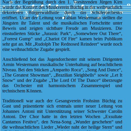
Nach der Begrüßung durch den 1. Vorsitzenden Jürgen Kirn
wurde das Konzert des Musikverein Büchig in der weihnachtlich
dekorierten Bürgerwaldhalle durch das Schülerorchester
eröffnet. Unter der Leitung von Fabian Westermann stellten die
Jüngsten ihr Talent und die musikalischen Fortschritte unter
Beweis und zeigten sichtbare Freude am Musizieren. Die
einstudierten Stücke „Jurassic Park“, „Somewhere Out There“,
„Forrest Gump“ und „Chariot Of Fire“ kamen beim Publikum
sehr gut an. Mit „Rudolph The Rednosed Reindeer“ wurde noch
eine weihnachtliche Zugabe gespielt.
Anschließend bot das Jugendorchester mit seinem Dirigenten
Armin Westermann musikalische Unterhaltung auf beachtlichem
Niveau. Bei den Stücken „Amparito Roca“, „Song And Dance“,
„The Greatest Showman“, „Brazilian Sleighbells“ sowie „Let It
Snow“ und der Zugabe „The Lord Of The Dance“ überzeugte
das Orchester mit harmonischem Zusammenspiel und
technischem Können.
Traditionell war auch der Gesangverein Frohsinn Büchig zu
Gast und präsentierte sich erstmals unter neuer Leitung von
Johannes Antoni mit Unterstützung seiner Schwester Carolin
Antoni. Der Chor hatte in den letzten Wochen „Exsultate
Cantamos Festivo“, den Nena-Song „Wunder geschehen“ und
die weihnachtlichen Lieder „Wieder naht der heilige Stern“ und