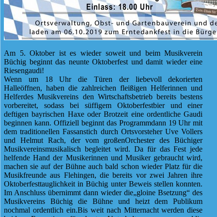
Am 5. Oktober ist es wieder soweit und beim Musikverein
Büchig beginnt das neunte Oktoberfest und damit wieder eine
Riesengaudi!
Wenn um 18 Uhr die Türen der liebevoll dekorierten
Halleöffnen, haben die zahlreichen fleißigen Helferinnen und
Helferdes Musikvereins den Wirtschaftsbetrieb bereits bestens
vorbereitet, sodass bei süffigem Oktoberfestbier und einer
deftigen bayrischen Haxe oder Brotzeit eine ordentliche Gaudi
beginnen kann. Offiziell beginnt das Programmdann 19 Uhr mit
dem traditionellen Fassanstich durch Ortsvorsteher Uve Vollers
und Helmut Rach, der vom großenOrchester des Büchiger
Musikvereinsmusikalisch begleitet wird. Da für das Fest jede
helfende Hand der Musikerinnen und Musiker gebraucht wird,
machen sie auf der Bühne auch bald schon wieder Platz für die
Musikfreunde aus Flehingen, die bereits vor zwei Jahren ihre
Oktoberfesttauglichkeit in Büchig unter Beweis stellen konnten.
Im Anschluss übernimmt dann wieder die„gloine Bsetzung“ des
Musikvereins Büchig die Bühne und heizt dem Publikum
nochmal ordentlich ein.Bis weit nach Mitternacht werden diese