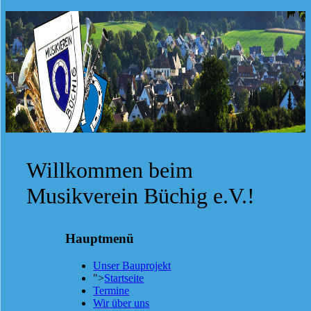
Willkommen beim
Musikverein Büchig e.V.!
Hauptmenü
Unser Bauprojekt
">
Startseite
Termine
Wir über uns