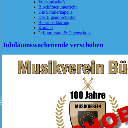
Vorstandschaft
Blockflötenunterricht
Die Schülerkapelle
Das Jugendorchester
Beitrittserklärung
Kontakt
">
Impressum & Datenschutz
Jubiläumswochenende verschoben