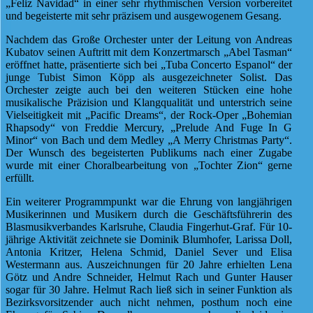
„Feliz Navidad“ in einer sehr rhythmischen Version vorbereitet
und begeisterte mit sehr präzisem und ausgewogenem Gesang.
Nachdem das Große Orchester unter der Leitung von Andreas
Kubatov seinen Auftritt mit dem Konzertmarsch „Abel Tasman“
eröffnet hatte, präsentierte sich bei „Tuba Concerto Espanol“ der
junge Tubist Simon Köpp als ausgezeichneter Solist. Das
Orchester zeigte auch bei den weiteren Stücken eine hohe
musikalische Präzision und Klangqualität und unterstrich seine
Vielseitigkeit mit „Pacific Dreams“, der Rock-Oper „Bohemian
Rhapsody“ von Freddie Mercury, „Prelude And Fuge In G
Minor“ von Bach und dem Medley „A Merry Christmas Party“.
Der Wunsch des begeisterten Publikums nach einer Zugabe
wurde mit einer Choralbearbeitung von „Tochter Zion“ gerne
erfüllt.
Ein weiterer Programmpunkt war die Ehrung von langjährigen
Musikerinnen und Musikern durch die Geschäftsführerin des
Blasmusikverbandes Karlsruhe, Claudia Fingerhut-Graf. Für 10-
jährige Aktivität zeichnete sie Dominik Blumhofer, Larissa Doll,
Antonia Kritzer, Helena Schmid, Daniel Sever und Elisa
Westermann aus. Auszeichnungen für 20 Jahre erhielten Lena
Götz und Andre Schneider, Helmut Rach und Gunter Hauser
sogar für 30 Jahre. Helmut Rach ließ sich in seiner Funktion als
Bezirksvorsitzender auch nicht nehmen, posthum noch eine