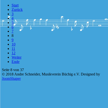
Start
Zurück
3
4
5
6
7
8
9
10
11
12
Weiter
Ende
Seite 8 von 37
© 2018 Andre Schneider, Musikverein Büchig e.V. Designed by
JoomShaper