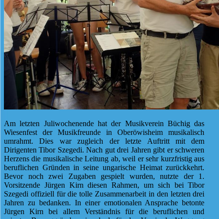
Am letzten Juliwochenende hat der Musikverein Büchig das
Wiesenfest der Musikfreunde in Oberöwisheim musikalisch
umrahmt. Dies war zugleich der letzte Auftritt mit dem
Dirigenten Tibor Szegedi. Nach gut drei Jahren gibt er schweren
Herzens die musikalische Leitung ab, weil er sehr kurzfristig aus
beruflichen Gründen in seine ungarische Heimat zurückkehrt.
Bevor noch zwei Zugaben gespielt wurden, nutzte der 1.
Vorsitzende Jürgen Kirn diesen Rahmen, um sich bei Tibor
Szegedi offiziell für die tolle Zusammenarbeit in den letzten drei
Jahren zu bedanken. In einer emotionalen Ansprache betonte
Jürgen Kirn bei allem Verständnis für die beruflichen und