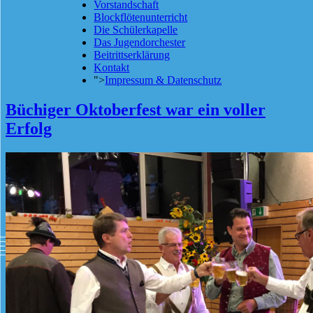
Vorstandschaft
Blockflötenunterricht
Die Schülerkapelle
Das Jugendorchester
Beitrittserklärung
Kontakt
">
Impressum & Datenschutz
Büchiger Oktoberfest war ein voller
Erfolg