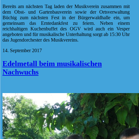
Bereits am nächsten Tag laden der Musikverein zusammen mit
dem Obst- und Gartenbauverein sowie der Ortsverwaltung
Büchig zum nächsten Fest in der Bürgerwaldhalle ein, um
gemeinsam das Erntedankfest zu feiern. Neben einem
reichhaltigen Kuchenbuffet des OGV wird auch ein Vesper
angeboten und für musikalische Unterhaltung sorgt ab 15:30 Uhr
das Jugendorchester des Musikvereins.
14. September 2017
Edelmetall beim musikalischen
Nachwuchs