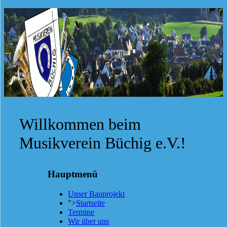
Willkommen beim
Musikverein Büchig e.V.!
Hauptmenü
Unser Bauprojekt
">
Startseite
Termine
Wir über uns