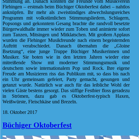
Stimmung an. Danach konnten die Freunde vom Musikverein
Flehingen – erstmals beim Büchiger Oktoberfest dabei – nahtlos
anknüpfen. Ihr mehr als zweistündiges abwechslungsreiches
Programm mit volkstümlichen Stimmungsliedern, Schlagern,
Popsongs und gekonntem Gesang brachte die randvoll besetzte
Bürgerwaldhalle immer wieder zum Toben und animierte sofort
zum Tanzen, Mitsingen und Mitklatschen. Mit großem Applaus
wurden die Flehinger Musikfreunde nach einem begeisternden
Auftritt verabschiedet. Danach übernahm die „Gloine
Bsetzung“, eine junge Truppe Büchiger Musikerinnen und
Musiker. Sie boten wie in den letzten Jahren wieder eine
mitreißende Show mit moderner Stimmungsmusik und
deutschem sowie internationalem Pop und Rock. Ihre eigene
Freude am Musizieren riss das Publikum mit, so dass bis nach
ein Uhr gemeinsam gefeiert, Party gemacht, gesungen und
getanzt wurde. Natürlich war auch für das leibliche Wohl der
vielen Gäste bestens gesorgt. Das süffige Festbier floss geradezu
in Strömen, dazu gab es Oktoberfest-typisch Haxen,
Weißwürste, Fleischkäse und Brezeln.
18. Oktober 2017
Büchiger Oktoberfest