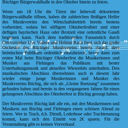
Büchiger Bürgerwaldhalle in den Oktober hinein zu feiern.
Wenn um 18 Uhr die Türen der liebevoll dekorierten
Bürgerwaldhalle öffnen, haben die zahlreichen fleißigen Helfer
des Musikvereins den Wirtschaftsbetrieb bereits bestens
vorbereitet, sodass bei süffigem Oktoberfestbier und einer
deftigen bayrischen Haxe oder Brotzeit eine ordentliche Gaudi
beginnen kann. Nach dem traditionellen Fassanstich durch
Ortsvorsteher Uve Vollers und Helmut Rach freut sich das große
Orchester des Büchiger Musikvereins bereits darauf, dem
heimischen Publikum ordentlich einzuheizen, bevor dann zum
ersten Mal beim Büchiger Oktoberfest die Musikerinnen und
Musiker aus Flehingen das Publikum mit bester
Unterhaltungsmusik und aktuellen Wiesenhits unterhalten. Den
musikalischen Abschluss übernehmen auch in diesem Jahr
wieder einige junge Musikerinnen und Musiker des
Musikvereins Büchig, die sich als „Gloine Bsetzung“ zusammen
gefunden haben und bereits in den vergangenen Jahren für einen
gelungenen Abschluss des Oktoberfest in Büchig gesorgt haben.
Der Musikverein Büchig lädt alle ein, mit den Musikerinnen und
Musikern aus Büchig und Flehingen einen schönen Abend zu
feiern. Wer in Trach, d.h. Dirndl, Lederhose oder Trachtenanzug
kommt, kann sich den Eintritt von 2€ sparen. Für die
Veranstaltung gibt es keinen Vorverkauf.