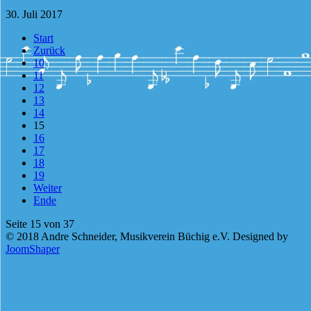
30. Juli 2017
Start
Zurück
10
11
12
13
14
15
16
17
18
19
Weiter
Ende
Seite 15 von 37
© 2018 Andre Schneider, Musikverein Büchig e.V. Designed by
JoomShaper