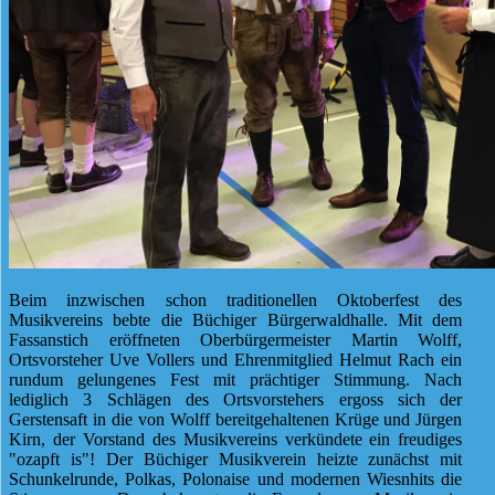
Beim inzwischen schon traditionellen Oktoberfest des
Musikvereins bebte die Büchiger Bürgerwaldhalle. Mit dem
Fassanstich eröffneten Oberbürgermeister Martin Wolff,
Ortsvorsteher Uve Vollers und Ehrenmitglied Helmut Rach ein
rundum gelungenes Fest mit prächtiger Stimmung. Nach
lediglich 3 Schlägen des Ortsvorstehers ergoss sich der
Gerstensaft in die von Wolff bereitgehaltenen Krüge und Jürgen
Kirn, der Vorstand des Musikvereins verkündete ein freudiges
"ozapft is"! Der Büchiger Musikverein heizte zunächst mit
Schunkelrunde, Polkas, Polonaise und modernen Wiesnhits die