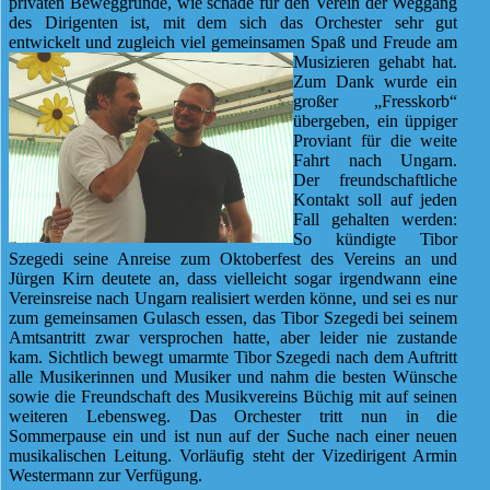
privaten Beweggründe, wie schade für den Verein der Weggang
des Dirigenten ist, mit dem sich das Orchester sehr gut
entwickelt und zugleich viel gemeinsamen Spaß und Freude am
Musizieren gehabt hat.
Zum Dank wurde ein
großer „Fresskorb“
übergeben, ein üppiger
Proviant für die weite
Fahrt nach Ungarn.
Der freundschaftliche
Kontakt soll auf jeden
Fall gehalten werden:
So kündigte Tibor
Szegedi seine Anreise zum Oktoberfest des Vereins an und
Jürgen Kirn deutete an, dass vielleicht sogar irgendwann eine
Vereinsreise nach Ungarn realisiert werden könne, und sei es nur
zum gemeinsamen Gulasch essen, das Tibor Szegedi bei seinem
Amtsantritt zwar versprochen hatte, aber leider nie zustande
kam. Sichtlich bewegt umarmte Tibor Szegedi nach dem Auftritt
alle Musikerinnen und Musiker und nahm die besten Wünsche
sowie die Freundschaft des Musikvereins Büchig mit auf seinen
weiteren Lebensweg. Das Orchester tritt nun in die
Sommerpause ein und ist nun auf der Suche nach einer neuen
musikalischen Leitung. Vorläufig steht der Vizedirigent Armin
Westermann zur Verfügung.