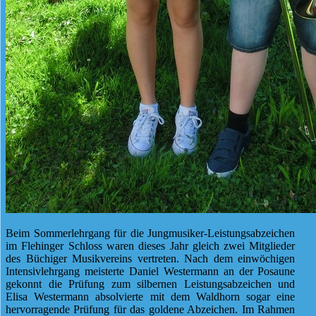
Beim Sommerlehrgang für die Jungmusiker-Leistungsabzeichen
im Flehinger Schloss waren dieses Jahr gleich zwei Mitglieder
des Büchiger Musikvereins vertreten. Nach dem einwöchigen
Intensivlehrgang meisterte Daniel Westermann an der Posaune
gekonnt die Prüfung zum silbernen Leistungsabzeichen und
Elisa Westermann absolvierte mit dem Waldhorn sogar eine
hervorragende Prüfung für das goldene Abzeichen. Im Rahmen