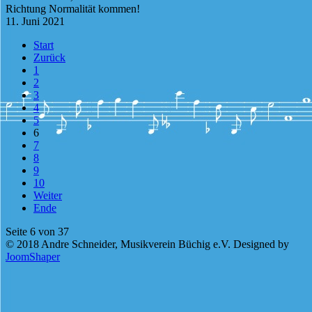
Richtung Normalität kommen!
11. Juni 2021
Start
Zurück
1
2
3
4
5
6
7
8
9
10
Weiter
Ende
Seite 6 von 37
© 2018 Andre Schneider, Musikverein Büchig e.V. Designed by
JoomShaper