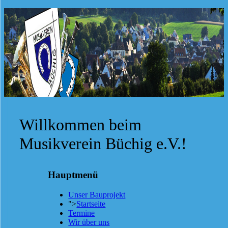
Willkommen beim
Musikverein Büchig e.V.!
Hauptmenü
Unser Bauprojekt
">
Startseite
Termine
Wir über uns