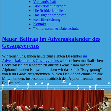
Vorstandschaft
Blockflötenunterricht
Die Schülerkapelle
Das Jugendorchester
Beitrittserklärung
Kontakt
">
Impressum & Datenschutz
Neuer Beitrag im Adventskalender des
Gesangvereins
Wir freuen uns, Ihnen heute zum siebten Dezember
im
Adventskalender des Gesangvereins
wieder einen musikalischen
Leckerbissen präsentieren zu dürfen: Gemeinsam mit den
Alphornfreunden Bauschlott haben wir das Stück "Begegnung"
von Kurt Gäble aufgenommen. Vielen Dank noch einmal an alle
Mitwirkenden, insbesondere natürlich den Alphornfreunden aus
Bauschlott!