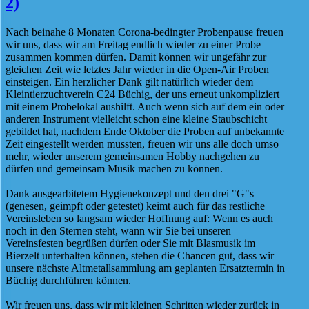
2)
Nach beinahe 8 Monaten Corona-bedingter Probenpause freuen
wir uns, dass wir am Freitag endlich wieder zu einer Probe
zusammen kommen dürfen. Damit können wir ungefähr zur
gleichen Zeit wie letztes Jahr wieder in die Open-Air Proben
einsteigen. Ein herzlicher Dank gilt natürlich wieder dem
Kleintierzuchtverein C24 Büchig, der uns erneut unkompliziert
mit einem Probelokal aushilft. Auch wenn sich auf dem ein oder
anderen Instrument vielleicht schon eine kleine Staubschicht
gebildet hat, nachdem Ende Oktober die Proben auf unbekannte
Zeit eingestellt werden mussten, freuen wir uns alle doch umso
mehr, wieder unserem gemeinsamen Hobby nachgehen zu
dürfen und gemeinsam Musik machen zu können.
Dank ausgearbitetem Hygienekonzept und den drei "G"s
(genesen, geimpft oder getestet) keimt auch für das restliche
Vereinsleben so langsam wieder Hoffnung auf: Wenn es auch
noch in den Sternen steht, wann wir Sie bei unseren
Vereinsfesten begrüßen dürfen oder Sie mit Blasmusik im
Bierzelt unterhalten können, stehen die Chancen gut, dass wir
unsere nächste Altmetallsammlung am geplanten Ersatztermin in
Büchig durchführen können.
Wir freuen uns, dass wir mit kleinen Schritten wieder zurück in