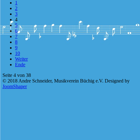
1
2
3
4
5
6
7
8
9
10
Weiter
Ende
Seite 4 von 38
© 2018 Andre Schneider, Musikverein Büchig e.V. Designed by
JoomShaper