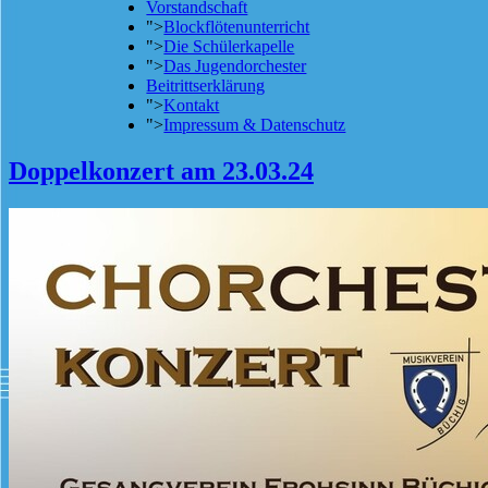
Vorstandschaft
">
Blockflötenunterricht
">
Die Schülerkapelle
">
Das Jugendorchester
Beitrittserklärung
">
Kontakt
">
Impressum & Datenschutz
Doppelkonzert am 23.03.24