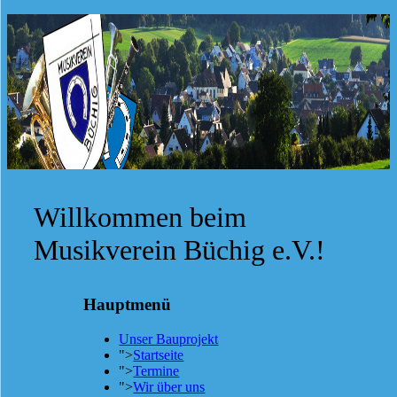
Willkommen beim
Musikverein Büchig e.V.!
Hauptmenü
Unser Bauprojekt
">
Startseite
">
Termine
">
Wir über uns