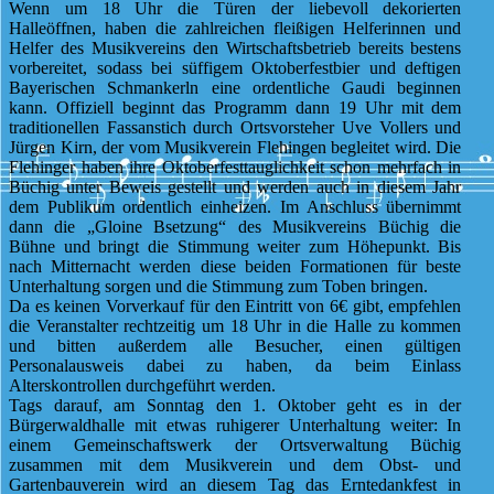
Wenn um 18 Uhr die Türen der liebevoll dekorierten
Halleöffnen, haben die zahlreichen fleißigen Helferinnen und
Helfer des Musikvereins den Wirtschaftsbetrieb bereits bestens
vorbereitet, sodass bei süffigem Oktoberfestbier und deftigen
Bayerischen Schmankerln eine ordentliche Gaudi beginnen
kann. Offiziell beginnt das Programm dann 19 Uhr mit dem
traditionellen Fassanstich durch Ortsvorsteher Uve Vollers und
Jürgen Kirn, der vom Musikverein Flehingen begleitet wird. Die
Flehinger haben ihre Oktoberfesttauglichkeit schon mehrfach in
Büchig unter Beweis gestellt und werden auch in diesem Jahr
dem Publikum ordentlich einheizen. Im Anschluss übernimmt
dann die „Gloine Bsetzung“ des Musikvereins Büchig die
Bühne und bringt die Stimmung weiter zum Höhepunkt. Bis
nach Mitternacht werden diese beiden Formationen für beste
Unterhaltung sorgen und die Stimmung zum Toben bringen.
Da es keinen Vorverkauf für den Eintritt von 6€ gibt, empfehlen
die Veranstalter rechtzeitig um 18 Uhr in die Halle zu kommen
und bitten außerdem alle Besucher, einen gültigen
Personalausweis dabei zu haben, da beim Einlass
Alterskontrollen durchgeführt werden.
Tags darauf, am Sonntag den 1. Oktober geht es in der
Bürgerwaldhalle mit etwas ruhigerer Unterhaltung weiter: In
einem Gemeinschaftswerk der Ortsverwaltung Büchig
zusammen mit dem Musikverein und dem Obst- und
Gartenbauverein wird an diesem Tag das Erntedankfest in