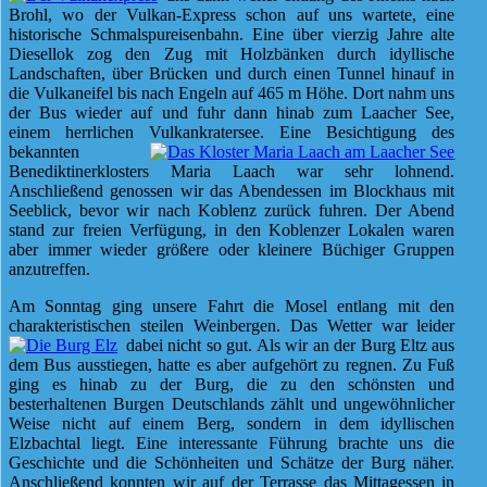
Brohl, wo der Vulkan-Express schon auf uns wartete, eine
historische Schmalspureisenbahn. Eine über vierzig Jahre alte
Diesellok zog den Zug mit Holzbänken durch idyllische
Landschaften, über Brücken und durch einen Tunnel hinauf in
die Vulkaneifel bis nach Engeln auf 465 m Höhe. Dort nahm uns
der Bus wieder auf und fuhr dann hinab zum Laacher See,
einem herrlichen Vulkankratersee. Eine Besichtigung des
bekannten
Benediktinerklosters Maria Laach war sehr lohnend.
Anschließend genossen wir das Abendessen im Blockhaus mit
Seeblick, bevor wir nach Koblenz zurück fuhren. Der Abend
stand zur freien Verfügung, in den Koblenzer Lokalen waren
aber immer wieder größere oder kleinere Büchiger Gruppen
anzutreffen.
Am Sonntag ging unsere Fahrt die Mosel entlang mit den
charakteristischen steilen Weinbergen. Das Wetter war leider
dabei nicht so gut. Als wir an der
Burg Eltz aus
dem Bus ausstiegen, hatte es aber aufgehört zu regnen. Zu Fuß
ging es hinab zu der Burg, die zu den schönsten und
besterhaltenen Burgen Deutschlands zählt und ungewöhnlicher
Weise nicht auf einem Berg, sondern in dem idyllischen
Elzbachtal liegt. Eine interessante Führung brachte uns die
Geschichte und die Schönheiten und Schätze der Burg näher.
Anschließend konnten wir auf der Terrasse das Mittagessen in