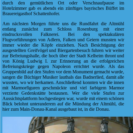
durch den gemütlichen Ort oder Verschnaufpause im
Hotelzimmer gab es abends ein zünftiges bayrisches Büffet im
Brauereigasthof Schattenhofer.
Am nächsten Morgen führte uns die Rundfahrt die Altmühl
entlang zunächst zum Schloss Rosenburg mit einer
eindrucksvollen Falknerei. Bei den spektakulären
Flugvorführungen von Adlern, Falken und Geiern mussten wir
immer wieder die Köpfe einziehen. Nach Besichtigung der
ausgestellten Greifvögel und Biergartenbesuch fuhren wir weiter
zur Befreiungshalle, die hoch über der Stadt Kelheim thront und
von König Ludwig I. zur Erinnerung an die erfolgreichen
Befreiungskriege gegen Napoleon errichtet wurde. Als das
Gruppenbild auf den Stufen vor dem Monument gemacht wurde,
sangen die Büchiger Musiker lauthals das Badnerlied, damit alle
wussten, wo wir herkamen. Anschließend konnten wir die innen
mit Marmorfiguren geschmückte und viel farbigem Marmor
verzierte Gedenkstätte bestaunen. Wer die viele Stufen zur
Aussichtsplattform hochgestiegen war, wurde mit einem schönen
Blick belohnt unteranderem auf die Mündung der Altmühl, die
hier zum Main-Donau-Kanal ausgebaut ist, in die Donau.