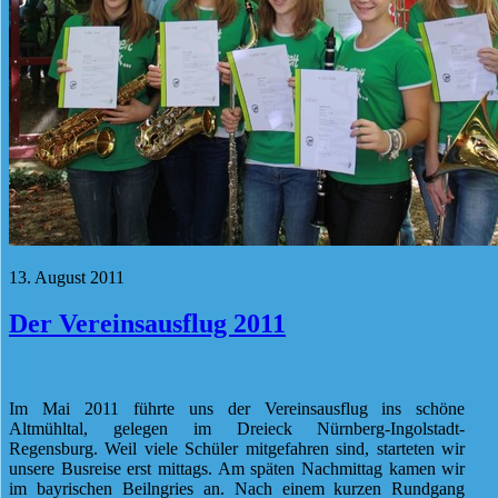
13. August 2011
Der Vereinsausflug 2011
Im Mai 2011 führte uns der Vereinsausflug ins schöne
Altmühltal, gelegen im Dreieck Nürnberg-Ingolstadt-
Regensburg. Weil viele Schüler mitgefahren sind, starteten wir
unsere Busreise erst mittags. Am späten Nachmittag kamen wir
im bayrischen Beilngries an. Nach einem kurzen Rundgang