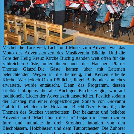
Machet die Tore weit, Licht und Musik zum Advent, war das
Motto des Adventskonzert des Musikverein Büchig. Und die
Tore der Helig-Kreuz Kirche Büchig standen weit offen für die
zahlreichen Gäste, unter ihnen auch der Hausherr Pfarrer
Thomas Glatzel.Die Gäste kamen über mit Laternen
beleuchtenden Wegen in die heimelig, mit Kerzen erhellte
Kirche .Wer jedoch O du fröhliche, Jingel Bells oder ähnliches
erwartete, wurde enttäuscht. Denn das Programm, dessen
Titelblatt übrigens die alte Büchiger Kirche zeigte, war auf
traditionelle Lieder der Adventszeit ausgerichtet. Festlich sodann
der Einstieg mit einer doppelchörigen Sonata von Giovanni
Gabrielli bei der die Holz-und Blechbläser Echoartig die
Themen des Stückes verarbeiteten. Der bekannte und beliebte
Adventschoral "Macht hoch die Tür" begann mit einem zarten
Intro und mündete in drei Strophen, intoniert von den
Blechbläsern. Holzbläsern und dem Tuttiorchester. Die Zuhörer
waren bei diesem Lied zum mitsingen eingeladen.Eine