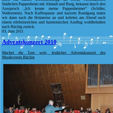
Städtchen Pappenheim mit Altstadt und Burg, bekannt durch den
Ausspruch „Ich kenne meine Pappenheimer“ (Schiller,
Wallenstein). Nach Kaffeepause und kurzem Rundgang traten
wir dann nach die Heimreise an und kehrten am Abend nach
einem erlebnisreichen und harmonischen Ausflug wohlbehalten
nach Büchig zurück.
03. Juni 2011
Adventskonzert 2010
Machet die Tore weit, festliches Adventskonzert des
Musikverein Büchig