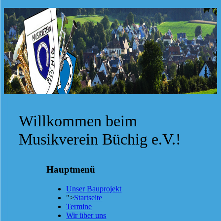
Willkommen beim
Musikverein Büchig e.V.!
Hauptmenü
Unser Bauprojekt
">
Startseite
Termine
Wir über uns