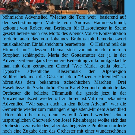
böhmische Adventslied "Machet die Tore weit" basierend auf
der sechsstimmigen Motette von Andreas Hammerschmidt,
gekonnt von Robert van Beringen für Blasorchester in Szene
gesetzt lieferte auch das Motto des Abends.Vollste Konzentration
forderte auch das von Johannes Brahms mit bemerkenswert
musikalischem Einfallsreichtum bearbeitete " O Heiland reiß die
Himmel auf" dessen Thema sich variantenreich durch 5
Strophen schlängelte. Maria der Gottesmutter der ja in der
Adventszeit eine ganz besondere Bedeutung zu kommt,gedachte
man mit dem getragenen Choral "Ave Maria, gratia plena".
Typische adventliche Bläsermusik der Alpenregion
Südtirol bekamen die Gäste mit dem "Bozener Hirtenlied" zu
hören.Aus dem bekannten tschechischen Märchen "Drei
Haselnüsse für Aschenbrödel"von Karel Svoboda intonierte das
Orchester die beliebte Filmmusik die gerade jetzt in der
Vorweihnachtszeit wieder oft zu hören ist.Mit dem bekannten
Adventlied "Wir sagen euch an den lieben Advent", war die
Gemeinde wieder zum mitsingen eingeladen.Mit dem Abendlied
"Herr bleib bei uns, denn es will Abend werden" einem
ursprünglichen Chorwerk von Josef Rheinberger wollte sich das
Orchester verabschieden, aber das begeisterte Publikum forderte
noch eine Zugabe dem das Orchester mit einer wunderschönen