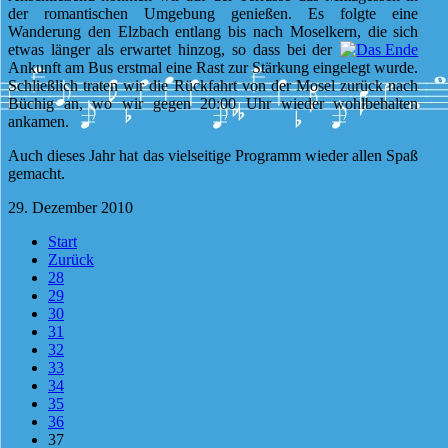
der romantischen Umgebung genießen. Es folgte eine
Wanderung den Elzbach entlang bis nach Moselkern, die sich
etwas länger
als erwartet hinzog, so dass bei der
Ankunft am Bus erstmal eine Rast zur Stärkung eingelegt wurde.
Schließlich traten wir die Rückfahrt von der Mosel zurück nach
Büchig an, wo wir gegen 20:00 Uhr wieder wohlbehalten
ankamen.
Auch dieses Jahr hat das vielseitige Programm wieder allen Spaß
gemacht.
29. Dezember 2010
Start
Zurück
28
29
30
31
32
33
34
35
36
37