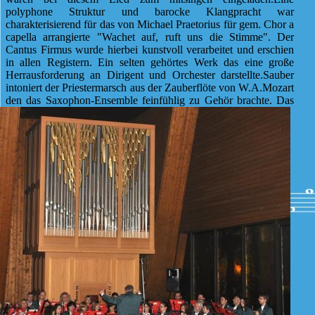
polyphone Struktur und barocke Klangpracht war
charakterisierend für das von Michael Praetorius für gem. Chor a
capella arrangierte "Wachet auf, ruft uns die Stimme". Der
Cantus Firmus wurde hierbei kunstvoll verarbeitet und erschien
in allen Registern. Ein selten gehörtes Werk das eine große
Herrausforderung an Dirigent und Orchester darstellte.Sauber
intoniert der Priestermarsch aus der Zauberflöte von W.A.Mozart
den das Saxophon
-Ensemble feinfühlig zu Gehör brachte. Das