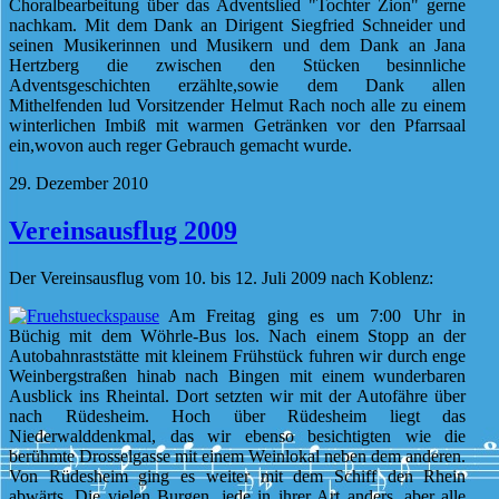
Choralbearbeitung über das Adventslied "Tochter Zion" gerne
nachkam. Mit dem Dank an Dirigent Siegfried Schneider und
seinen Musikerinnen und Musikern und dem Dank an Jana
Hertzberg die zwischen den Stücken besinnliche
Adventsgeschichten erzählte,sowie dem Dank allen
Mithelfenden lud Vorsitzender Helmut Rach noch alle zu einem
winterlichen Imbiß mit warmen Getränken vor den Pfarrsaal
ein,wovon auch reger Gebrauch gemacht wurde.
29. Dezember 2010
Vereinsausflug 2009
Der Vereinsausflug vom 10. bis 12. Juli 2009 nach Koblenz:
Am Freitag ging es um 7:00 Uhr in
Büchig mit dem Wöhrle-Bus los. Nach einem Stopp an der
Autobahnraststätte mit kleinem Frühstück fuhren wir durch enge
Weinbergstraßen hinab nach Bingen mit einem wunderbaren
Ausblick ins Rheintal. Dort setzten wir mit der Autofähre über
nach Rüdesheim. Hoch über Rüdesheim liegt das
Niederwalddenkmal, das wir ebenso besichtigten wie die
berühmte Drosselgasse mit einem Weinlokal neben dem anderen.
Von Rüdesheim ging es weiter mit dem Schiff den Rhein
abwärts. Die vielen Burgen, jede in ihrer Art
anders, aber alle