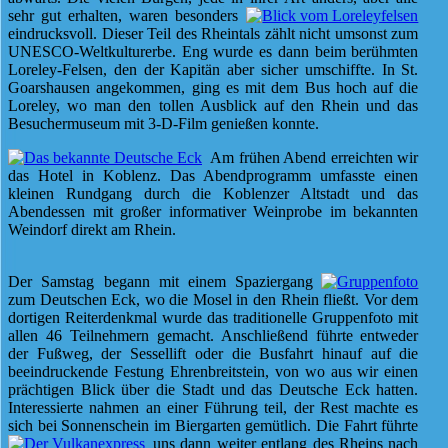
sehr gut erhalten, waren besonders
eindrucksvoll. Dieser Teil des Rheintals zählt nicht umsonst zum
UNESCO-Weltkulturerbe. Eng wurde es dann beim berühmten
Loreley-Felsen, den der Kapitän aber sicher umschiffte. In St.
Goarshausen angekommen, ging es mit dem Bus hoch auf die
Loreley, wo man den tollen Ausblick auf den Rhein und das
Besuchermuseum mit 3-D-Film genießen konnte.
Am frühen Abend erreichten wir
das Hotel in Koblenz. Das Abendprogramm umfasste einen
kleinen Rundgang durch die Koblenzer Altstadt und das
Abendessen mit großer informativer Weinprobe im bekannten
Weindorf direkt am Rhein.
Der Samstag begann mit einem Spaziergang
zum Deutschen Eck, wo die Mosel in den Rhein fließt. Vor dem
dortigen Reiterdenkmal wurde das traditionelle Gruppenfoto mit
allen 46 Teilnehmern gemacht. Anschließend führte entweder
der Fußweg, der Sessellift oder die Busfahrt hinauf auf die
beeindruckende Festung Ehrenbreitstein, von wo aus wir einen
prächtigen Blick über die Stadt und das Deutsche Eck hatten.
Interessierte nahmen an einer Führung teil, der Rest machte es
sich bei Sonnenschein im Biergarten gemütlich. Die Fahrt führte
uns dann weiter entlang des Rheins nach