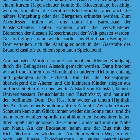
einem kurzen Regenschauer konnte die Klosteranlage besichtigt
werden, vor allem die berühmte Klosterkirche, aber auch die
nähere Umgebung oder der Biergarten erkundet werden. Zum
Abendessen trafen wir uns dann im Barocksaal der
Klosterschenke. Dabei konnten auch die verschiedenen
Biersorten der ältesten Klosterbrauerei der Welt getestet werden.
Gestärkt ging es dann wieder zurück ins Hotel nach Beilngries.
Dort verteilten sich die Ausflügler noch in der Gaststube des
Brauereigasthofs zu einem spontanen Spieleabend.
Am nächsten Morgen konnte nochmal ein kleiner Rundgang
durch die Beilngrieser Altstadt gemacht werden. Dann brachen
wir auf und fuhren das Altmühltal in anderer Richtung entlang
und gelangten nach Eichstätt. Ein Teil der Reisegruppe,
überwiegend die Älteren und die kleineren Kinder, stiegen aus
und besichtigten die sehenswerte Altstadt von Eichstätt, kleinste
Universitätsstadt Deutschlands und Bischofssitz, und natürlich
den berühmten Dom. Der Rest fuhr weiter zu einem Highlight
des Ausflugs: einer Kanutour auf der Altmühl. Zwischen kurzen
Schauern kam zum Glück immer wieder die Sonne raus, und die
mehr oder weniger sportlich ambitionierten Bootsfahrer hatten
ihren Spaß und genossen die schöne Landschaft und die Nähe
zur Natur. An der Endstation nahm uns der Bus mit den
Eichstätt-Touristen wieder auf. Auf dem weiteren Weg erfolgte
noch ein kurzer Zwischenstopp im etwas verschlafenen