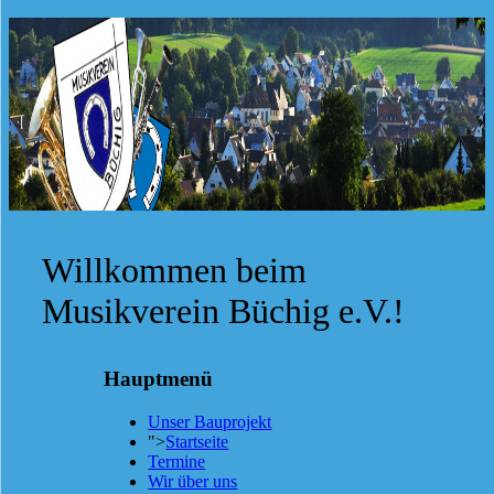
Willkommen beim
Musikverein Büchig e.V.!
Hauptmenü
Unser Bauprojekt
">
Startseite
Termine
Wir über uns