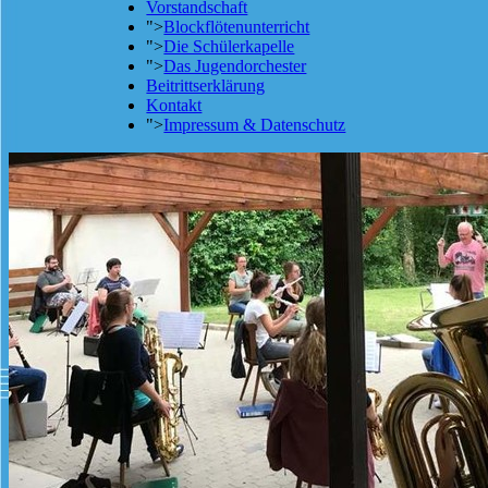
Vorstandschaft
">
Blockflötenunterricht
">
Die Schülerkapelle
">
Das Jugendorchester
Beitrittserklärung
Kontakt
">
Impressum & Datenschutz