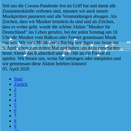
Seit uns die Corona-Pandemie fest im Griff hat und damit alle
Zusammenkünfte verboten sind, mussten wir auch unsere
Musikproben pausieren und alle Veranstaltungen absagen. Als
Zeichen, dass wir Musiker trotzdem da sind und als Zeichen,
dass es weiter geht, wurde die schöne Aktion "Musiker für
Deutschland" ins Leben gerufen, bei der jeden Sonntag um 18
Uhr alle Musiker vom Balkon oder Fenster gemeinsam Musik
machen. Wir vom Musikverein Büchig beteiligen uns heute am
5. April schon zum dritten Mal und haben uns dazu entschieden,
heute Abend das Badnerlied und die Ode an die Freude zu
spielen. Wir freuen uns, wenn Sie mitsingen oder mitspielen und
wir gemeinsam diese Aktion beleben können!
05. April 2020
Start
Zurück
2
3
4
5
6
7
8
9