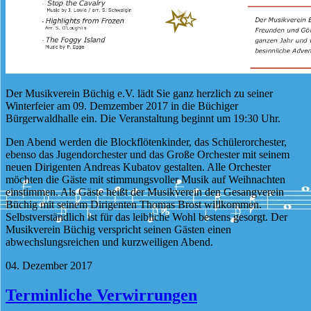
Der Musikverein Büchig e.V. lädt Sie ganz herzlich zu seiner
Winterfeier am 09. Demzember 2017 in die Büchiger
Bürgerwaldhalle ein. Die Veranstaltung beginnt um 19:30 Uhr.
Den Abend werden die Blockflötenkinder, das Schülerorchester,
ebenso das Jugendorchester und das Große Orchester mit seinem
neuen Dirigenten Andreas Kubatov gestalten. Alle Orchester
möchten die Gäste mit stimmungsvoller Musik auf Weihnachten
einstimmen. Als Gäste heißt der Musikverein den Gesangverein
Büchig mit seinem Dirigenten Thomas Brost willkommen.
Selbstverständlich ist für das leibliche Wohl bestens gesorgt. Der
Musikverein Büchig verspricht seinen Gästen einen
abwechslungsreichen und kurzweiligen Abend.
04. Dezember 2017
Terminliche Verwirrungen