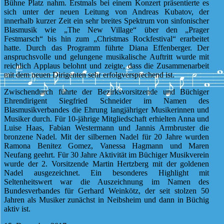
Bühne Platz nahm. Erstmals bei einem Konzert präsentierte es
sich unter der neuen Leitung von Andreas Kubatov, der
innerhalb kurzer Zeit ein sehr breites Spektrum von sinfonischer
Blasmusik wie „The New Village“ über den „Prager
Festmarsch“ bis hin zum „Christmas Rockfestival“ erarbeitet
hatte. Durch das Programm führte Diana Effenberger. Der
anspruchsvolle und gelungene musikalische Auftritt wurde mit
reichlich Applaus belohnt und zeigte, dass die Zusammenarbeit
mit dem neuen Dirigenten sehr erfolgversprechend ist.
Zwischendurch führte der Bezirksvorsitzende und Büchiger
Ehrendirigent Siegfried Schneider im Namen des
Blasmusikverbandes die Ehrung langjähriger Musikerinnen und
Musiker durch. Für 10-jährige Mitgliedschaft erhielten Anna und
Luise Haas, Fabian Westermann und Jannis Armbruster die
bronzene Nadel. Mit der silbernen Nadel für 20 Jahre wurden
Ramona Benitez Gomez, Vanessa Hagmann und Maren
Neufang geehrt. Für 30 Jahre Aktivität im Büchiger Musikverein
wurde der 2. Vorsitzende Martin Hertzberg mit der goldenen
Nadel ausgezeichnet. Ein besonderes Highlight mit
Seltenheitswert war die Auszeichnung im Namen des
Bundesverbandes für Gerhard Weinkötz, der seit stolzen 50
Jahren als Musiker zunächst in Neibsheim und dann in Büchig
aktiv ist.