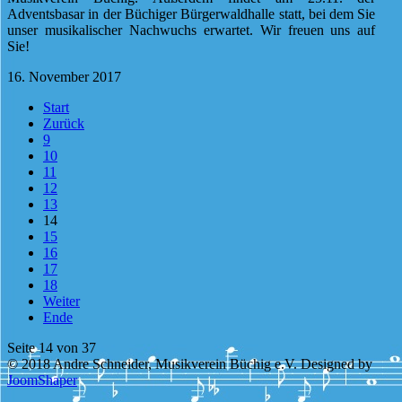
Adventsbasar in der Büchiger Bürgerwaldhalle statt, bei dem Sie
unser musikalischer Nachwuchs erwartet. Wir freuen uns auf
Sie!
16. November 2017
Start
Zurück
9
10
11
12
13
14
15
16
17
18
Weiter
Ende
Seite 14 von 37
© 2018 Andre Schneider, Musikverein Büchig e.V. Designed by
JoomShaper