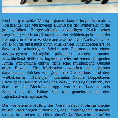
Ein bunt gemischtes Musikprogramm konnte Jürgen Kirn als 1.
Vorsitzender des Musikverein Büchig bei der Winterfeier in der
gut gefüllten Bürgerwaldhalle ankündigen. Nach seiner
Begrüßung wurde das Konzert von der Schülerkapelle unter der
Leitung von Fabian Westermann eröffnet. Der Nachwuchs des
MVB wurde unterstützt durch Musiker des Jugendorchesters, so
dass auch schwierigere Stücke wie Filmmusik mit einem
ausgewogenen Klangbild präsentiert werden konnten.
Anschließend stellte das Jugendorchester mit seinem Dirigenten
Armin Westermann einmal mehr seine musikalische Qualität
unter Beweis. Die Moderation zwischen den gekonnt
dargebotenen Stücken wie „Star Trek Generations“ und dem
weltbekannten „Hallelujah“ übernahm Sabine Doppelbauer.
Etwas ganz Besonderes war das Werk „The Foggy Island“, bei
dem auch die Blockflötengruppe von Anna Haas mit acht
Kindern auf die Bühne kam und gemeinsam mit dem
Jugendorchester musizierte.
Der vorgesehene Auftritt des Gesangverein Frohsinn Büchig
musste leider wegen Erkrankung des Chordirigenten ausfallen,
so dass im direkten Anschluss das Große Blasorchester auf der