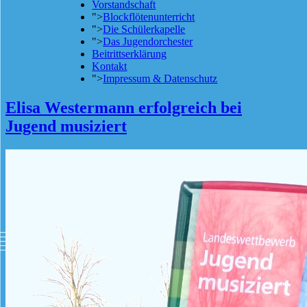
Vorstandschaft
">
Blockflötenunterricht
">
Die Schülerkapelle
">
Das Jugendorchester
Beitrittserklärung
Kontakt
">
Impressum & Datenschutz
Elisa Westermann erfolgreich bei
Jugend musiziert