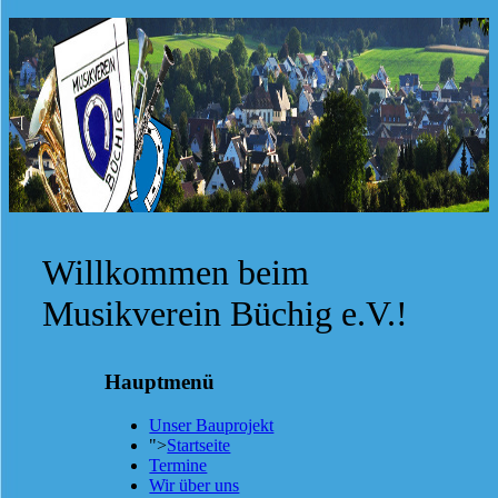
Willkommen beim
Musikverein Büchig e.V.!
Hauptmenü
Unser Bauprojekt
">
Startseite
Termine
Wir über uns