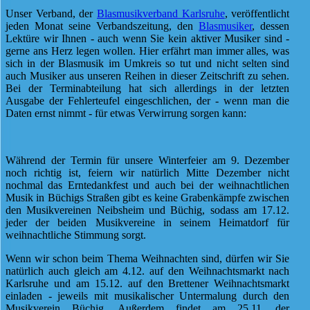
Unser Verband, der
Blasmusikverband Karlsruhe
, veröffentlicht
jeden Monat seine Verbandszeitung, den
Blasmusiker
, dessen
Lektüre wir Ihnen - auch wenn Sie kein aktiver Musiker sind -
gerne ans Herz legen wollen. Hier erfährt man immer alles, was
sich in der Blasmusik im Umkreis so tut und nicht selten sind
auch Musiker aus unseren Reihen in dieser Zeitschrift zu sehen.
Bei der Terminabteilung hat sich allerdings in der letzten
Ausgabe der Fehlerteufel eingeschlichen, der - wenn man die
Daten ernst nimmt - für etwas Verwirrung sorgen kann:
Während der Termin für unsere Winterfeier am 9. Dezember
noch richtig ist, feiern wir natürlich Mitte Dezember nicht
nochmal das Erntedankfest und auch bei der weihnachtlichen
Musik in Büchigs Straßen gibt es keine Grabenkämpfe zwischen
den Musikvereinen Neibsheim und Büchig, sodass am 17.12.
jeder der beiden Musikvereine in seinem Heimatdorf für
weihnachtliche Stimmung sorgt.
Wenn wir schon beim Thema Weihnachten sind, dürfen wir Sie
natürlich auch gleich am 4.12. auf den Weihnachtsmarkt nach
Karlsruhe und am 15.12. auf den Brettener Weihnachtsmarkt
einladen - jeweils mit musikalischer Untermalung durch den
Musikverein Büchig. Außerdem findet am 25.11. der