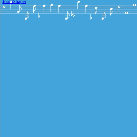
JoomShaper