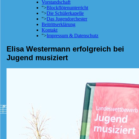
Vorstandschaft
">
Blockflötenunterricht
">
Die Schülerkapelle
">
Das Jugendorchester
Beitrittserklärung
Kontakt
">
Impressum & Datenschutz
Elisa Westermann erfolgreich bei
Jugend musiziert