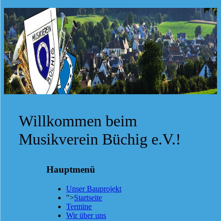
Willkommen beim
Musikverein Büchig e.V.!
Hauptmenü
Unser Bauprojekt
">
Startseite
Termine
Wir über uns