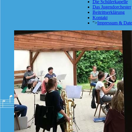
Die Schülerkapelle
Das Jugendorchester
Beitrittserklärung
Kontakt
">
Impressum & Date