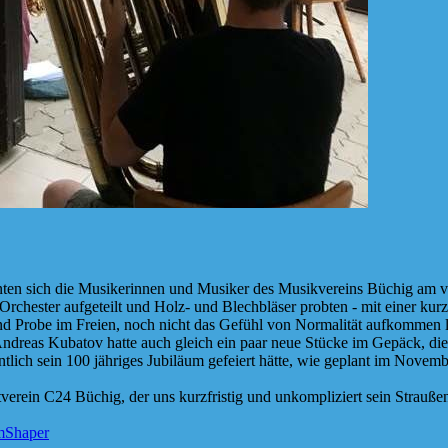
ten sich die Musikerinnen und Musiker des Musikvereins Büchig am v
rchester aufgeteilt und Holz- und Blechbläser probten - mit einer ku
d Probe im Freien, noch nicht das Gefühl von Normalität aufkommen las
dreas Kubatov hatte auch gleich ein paar neue Stücke im Gepäck, die 
tlich sein 100 jähriges Jubiläum gefeiert hätte, wie geplant im Novembe
erein C24 Büchig, der uns kurzfristig und unkompliziert sein Straußen
mShaper