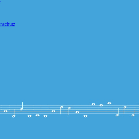
e
nschutz