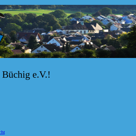
Büchig e.V.!
cht